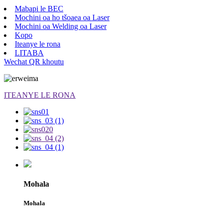
Mabapi le BEC
Mochini oa ho tšoaea oa Laser
Mochini oa Welding oa Laser
Kopo
Iteanye le rona
LITABA
Wechat QR khoutu
ITEANYE LE RONA
Mohala
Mohala