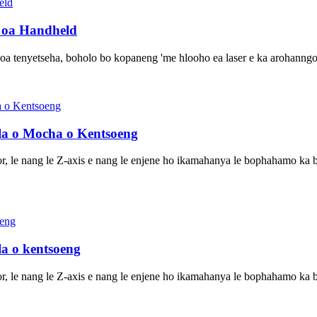
o oa Handheld
 oa tenyetseha, boholo bo kopaneng 'me hlooho ea laser e ka arohanngoa
ala o Mocha o Kentsoeng
sor, le nang le Z-axis e nang le enjene ho ikamahanya le bophahamo ka 
la o kentsoeng
sor, le nang le Z-axis e nang le enjene ho ikamahanya le bophahamo ka 