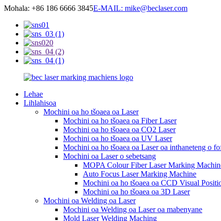
Mohala: +86 186 6666 3845
E-MAIL: mike@beclaser.com
Lehae
Lihlahisoa
Mochini oa ho tšoaea oa Laser
Mochini oa ho tšoaea oa Fiber Laser
Mochini oa ho tšoaea oa CO2 Laser
Mochini oa ho tšoaea oa UV Laser
Mochini oa ho tšoaea oa Laser oa inthaneteng o fo
Mochini oa Laser o sebetsang
MOPA Colour Fiber Laser Marking Machin
Auto Focus Laser Marking Machine
Mochini oa ho tšoaea oa CCD Visual Positi
Mochini oa ho tšoaea oa 3D Laser
Mochini oa Welding oa Laser
Mochini oa Welding oa Laser oa mabenyane
Mold Laser Welding Maching