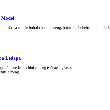
i Model
 ea ho tšoaea e na le boholo bo kopaneng, boima bo bobebe, bo bonolo 
oa Letlapa
p o fapane le mechini e meng e tšoaeang laser.
efuta e meng.