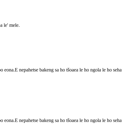
 le' mele.
bo eona.E nepahetse bakeng sa ho tšoaea le ho ngola le ho seha
bo eona.E nepahetse bakeng sa ho tšoaea le ho ngola le ho seha