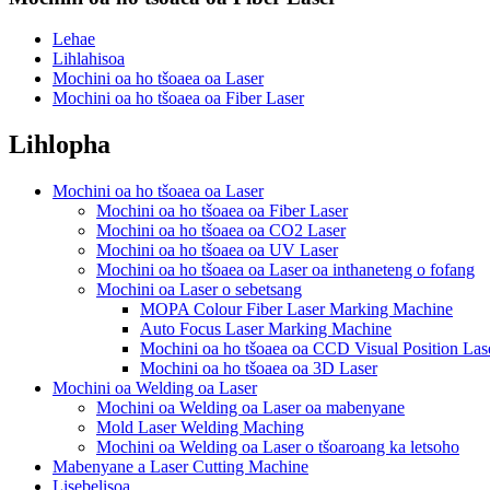
Lehae
Lihlahisoa
Mochini oa ho tšoaea oa Laser
Mochini oa ho tšoaea oa Fiber Laser
Lihlopha
Mochini oa ho tšoaea oa Laser
Mochini oa ho tšoaea oa Fiber Laser
Mochini oa ho tšoaea oa CO2 Laser
Mochini oa ho tšoaea oa UV Laser
Mochini oa ho tšoaea oa Laser oa inthaneteng o fofang
Mochini oa Laser o sebetsang
MOPA Colour Fiber Laser Marking Machine
Auto Focus Laser Marking Machine
Mochini oa ho tšoaea oa CCD Visual Position Las
Mochini oa ho tšoaea oa 3D Laser
Mochini oa Welding oa Laser
Mochini oa Welding oa Laser oa mabenyane
Mold Laser Welding Maching
Mochini oa Welding oa Laser o tšoaroang ka letsoho
Mabenyane a Laser Cutting Machine
Lisebelisoa