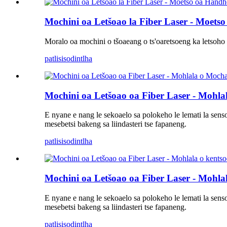
Mochini oa Letšoao la Fiber Laser - Moets
Moralo oa mochini o tšoaeang o ts'oaretsoeng ka letsoho
patlisiso
dintlha
Mochini oa Letšoao oa Fiber Laser - Mohl
E nyane e nang le sekoaelo sa polokeho le lemati la sen
mesebetsi bakeng sa liindasteri tse fapaneng.
patlisiso
dintlha
Mochini oa Letšoao oa Fiber Laser - Mohla
E nyane e nang le sekoaelo sa polokeho le lemati la sen
mesebetsi bakeng sa liindasteri tse fapaneng.
patlisiso
dintlha