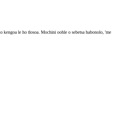
ho kengoa le ho tlosoa. Mochini oohle o sebetsa habonolo, 'me