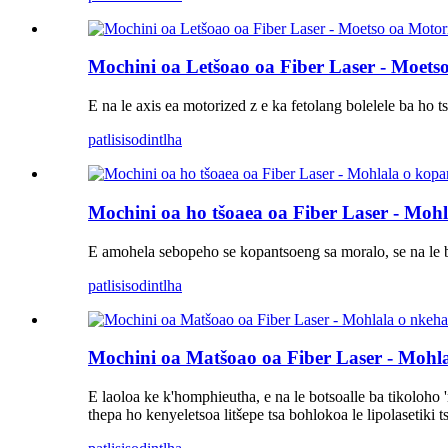
Mochini oa Letšoao oa Fiber Laser - Moets
E na le axis ea motorized z e ka fetolang bolelele ba ho 
patlisiso
dintlha
Mochini oa ho tšoaea oa Fiber Laser - Moh
E amohela sebopeho se kopantsoeng sa moralo, se na le 
patlisiso
dintlha
Mochini oa Matšoao oa Fiber Laser - Mohl
E laoloa ke k'homphieutha, e na le botsoalle ba tikoloho 
thepa ho kenyeletsoa litšepe tsa bohlokoa le lipolasetiki ts