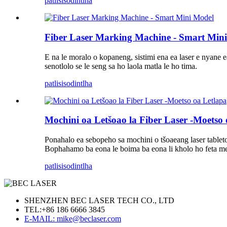
patlisiso
dintlha
Fiber Laser Marking Machine - Smart Min
E na le moralo o kopaneng, sistimi ena ea laser e nyane
senotlolo se le seng sa ho laola matla le ho tima.
patlisiso
dintlha
Mochini oa Letšoao la Fiber Laser -Moetso 
Ponahalo ea sebopeho sa mochini o tšoaeang laser tableto
Bophahamo ba eona le boima ba eona li kholo ho feta m
patlisiso
dintlha
SHENZHEN BEC LASER TECH CO., LTD
TEL:
+86 186 6666 3845
E-MAIL: mike@beclaser.com