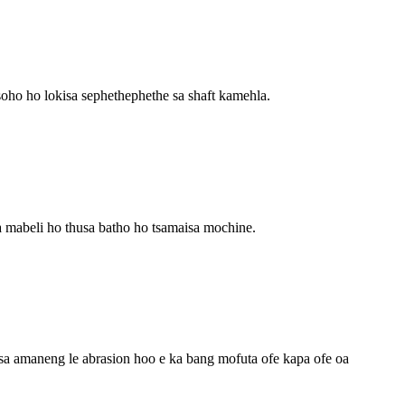
tsoho ho lokisa sephethephethe sa shaft kamehla.
 mabeli ho thusa batho ho tsamaisa mochine.
se sa amaneng le abrasion hoo e ka bang mofuta ofe kapa ofe oa