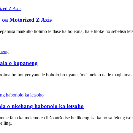
o oa Motorized Z Axis
tsepamisa maikutlo holimo le tlase ka bo eona, ha e hloke ho sebelisa le
lala o kopaneng
boima bo bonyenyane le boholo bo nyane, 'me' mele o na le maqhama a
ala o nkehang habonolo ka letsoho
'me e fana ka melemo ea litšoantšo tse betliloeng tsa ka ho sa feleng t
e ling.