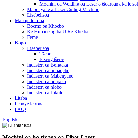
Mochini oa Welding oa Laser o tšoaroang ka letso
Mabenyane a Laser Cutting Machine
Lisebelisoa
Mabapi le rona
Boemo ba Khoebo
Ke Hobane'ng ha U Re Khetha
Feme
Kopo
Lisebelisoa
Tšepe
E seng tšepe
Indasteri ea Bongaka
Indasteri ea liphaephe
Indasteri ea Mabenyane
Indasteri ea ho paka
Indasteri ea hlobo
Indasteri ea Likoloi
Litaba
Iteanye le rona
FAQs
English
Mochini oa ho tšoaea oa Fiber Laser